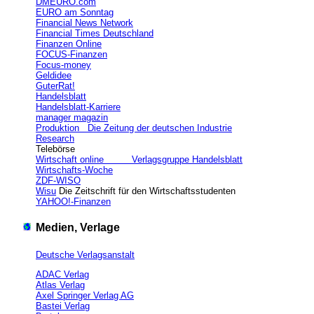
DMEURO.com
EURO am Sonntag
Financial News Network
Financial Times Deutschland
Finanzen Online
FOCUS-Finanzen
Focus-money
Geldidee
GuterRat!
Handelsblatt
Handelsblatt-Karriere
manager magazin
Produktion Die Zeitung der deutschen Industrie
Research
Telebörse
Wirtschaft online Verlagsgruppe Handelsblatt
Wirtschafts-Woche
ZDF-WISO
Wisu
Die Zeitschrift für den Wirtschaftsstudenten
YAHOO!-Finanzen
Medien, Verlage
Deutsche Verlagsanstalt
ADAC Verlag
Atlas Verlag
Axel Springer Verlag AG
Bastei Verlag