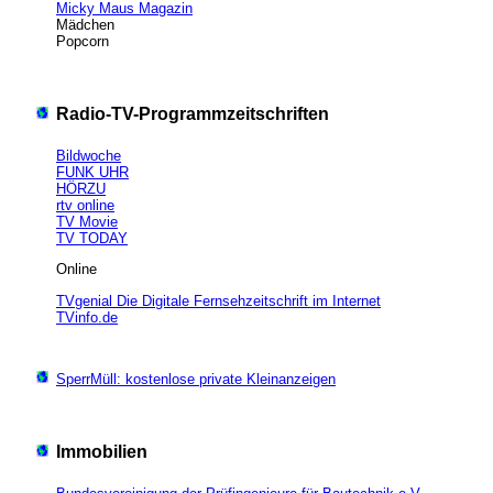
Micky Maus Magazin
Mädchen
Popcorn
Radio-TV-Programmzeitschriften
Bildwoche
FUNK UHR
HÖRZU
rtv online
TV Movie
TV TODAY
Online
TVgenial Die Digitale Fernsehzeitschrift im Internet
TVinfo.de
SperrMüll: kostenlose private Kleinanzeigen
Immobilien