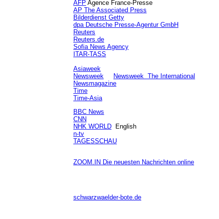
AFP
Agence France-Presse
AP The Associated Press
Bilderdienst Getty
dpa Deutsche Presse-Agentur GmbH
Reuters
Reuters.de
Sofia News Agency
ITAR-TASS
Asiaweek
Newsweek
Newsweek The International
Newsmagazine
Time
Time-Asia
BBC News
CNN
NHK WORLD
English
n-tv
TAGESSCHAU
ZOOM.IN Die neuesten Nachrichten online
schwarzwaelder-bote.de