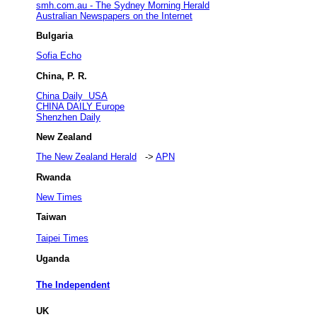
smh.com.au - The Sydney Morning Herald
Australian Newspapers on the Internet
Bulgaria
Sofia Echo
China, P. R.
China Daily USA
CHINA DAILY Europe
Shenzhen Daily
New Zealand
The New Zealand Herald
->
APN
Rwanda
New Times
Taiwan
Taipei Times
Uganda
The Independent
UK