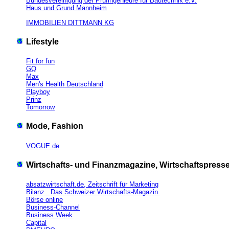
Bundesvereinigung der Prüfingenieure für Bautechnik e.V.
Haus und Grund Mannheim
IMMOBILIEN DITTMANN KG
Lifestyle
Fit for fun
GQ
Max
Men's Health Deutschland
Playboy
Prinz
Tomorrow
Mode, Fashion
VOGUE.de
Wirtschafts- und Finanzmagazine, Wirtschaftspress
absatzwirtschaft.de, Zeitschrift für Marketing
Bilanz Das Schweizer Wirtschafts-Magazin.
Börse online
Business-Channel
Business Week
Capital