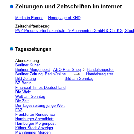
Zeitungen und Zeitschriften im Internet
Media in Europe
Homepage of KHD
Zeitschriftenbezug
PVZ Pressevertriebszentrale für Abonnenten GmbH & Co. KG, Stock
Tageszeitungen
Abendzeitung
Berliner Kurier
Berliner Morgenpost
ABO Plus Shop
->
Handelsregister
Berliner Zeitung
BerlinOnline
--->
Handelsregister
Bild-Zeitung
Bild am Sonntag
BZ Berlin
Financial Times Deutschland
Die Welt
Welt am Sonntag
Die Zeit
Die Tageszeitung junge Welt
FAZ
Frankfurter Rundschau
Hamburger Abendblatt
Hamburger Morgenpost
Kölner Stadt-Anzeiger
Mannheimer Morgen