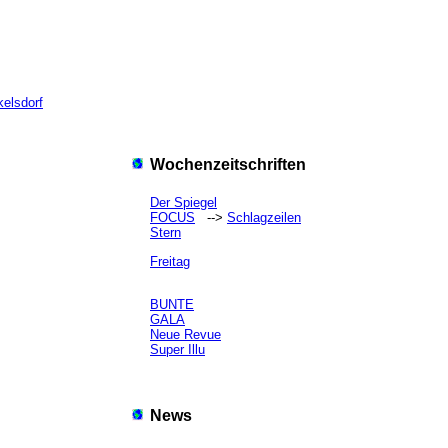
elsdorf
Wochenzeitschriften
Der Spiegel
FOCUS
-->
Schlagzeilen
Stern
Freitag
BUNTE
GALA
Neue Revue
Super Illu
News