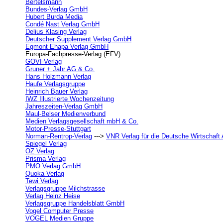
Bertelsmann
Bundes-Verlag GmbH
Hubert Burda Media
Condé Nast Verlag GmbH
Delius Klasing Verlag
Deutscher Supplement Verlag GmbH
Egmont Ehapa Verlag GmbH
Europa-Fachpresse-Verlag (EFV)
GOVI-Verlag
Gruner + Jahr AG & Co.
Hans Holzmann Verlag
Haufe Verlagsgruppe
Heinrich Bauer Verlag
IWZ Illustrierte Wochenzeitung
Jahreszeiten-Verlag GmbH
Maul-Belser Medienverbund
Medien Verlagsgesellschaft mbH & Co.
Motor-Presse-Stuttgart
Norman-Rentrop-Verlag
--->
VNR Verlag für die Deutsche Wirtschaft
Spiegel Verlag
OZ Verlag
Prisma Verlag
PMO Verlag GmbH
Quoka Verlag
Tewi Verlag
Verlagsgruppe Milchstrasse
Verlag Heinz Heise
Verlagsgruppe Handelsblatt GmbH
Vogel Computer Presse
VOGEL Medien Gruppe